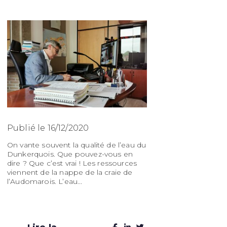
Publié le 16/12/2020
Publié le 
On vante souvent la qualité de l’eau du
Nous restons
Dunkerquois. Que pouvez-vous en
car notre vi
dire ? Que c’est vrai ! Les ressources
absolument 
viennent de la nappe de la craie de
adapté aux a
l’Audomarois. L’eau...
accessible pa
réseau urbain