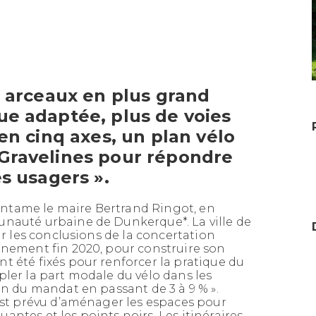
s arceaux en plus grand
ue adaptée, plus de voies
en cinq axes, un plan vélo
Gravelines pour répondre
s usagers ».
entame le maire Bertrand Ringot, en
unauté urbaine de Dunkerque*. La ville de
ur les conclusions de la concertation
DUNKERQUOIS : CES
nnement fin 2020, pour construire son
PYLÔNES À HAUTE
t été fixés pour renforcer la pratique du
TENSION QUI LACÈRENT LE
ipler la part modale du vélo dans les
PAYSAGE, MAIS
fin du mandat en passant de 3 à 9 %
».
RAPPORTENT AUX
 est prévu d’aménager les espaces pour
ntes et les points noirs. Les itinéraires