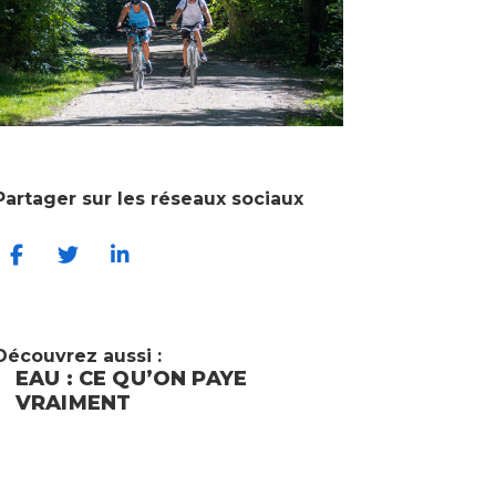
Partager sur les réseaux sociaux
Découvrez aussi :
EAU : CE QU’ON PAYE
UNE PRE
VRAIMENT
LA CONS
INTERMA
VALIDÉE