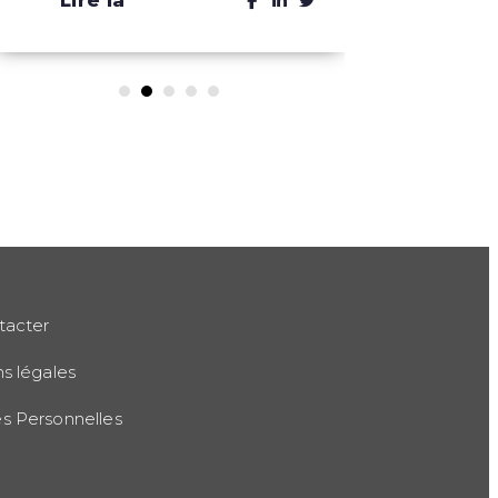
Lire la
Lire 
suite
suit
tacter
s légales
 Personnelles