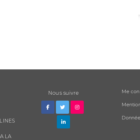
Lire la
suite
Me con
Nous suivre
Mention
Données
LINES
A LA