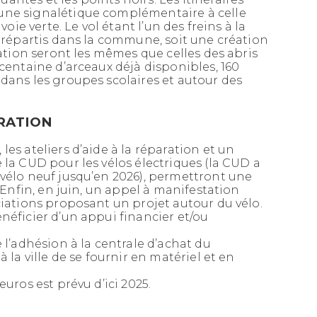
COMMUNES
une signalétique complémentaire à celle
voie verte. Le vol étant l’un des freins à la
t répartis dans la commune, soit une création
sation seront les mêmes que celles des abris
 centaine d’arceaux déjà disponibles, 160
dans les groupes scolaires et autour des
ARATION
es ateliers d’aide à la réparation et un
 la CUD pour les vélos électriques (la CUD a
 vélo neuf jusqu’en 2026), permettront une
Publié le 12/04/2021
. Enfin, en juin, un appel à manifestation
« Taxe pylônes » : cette petite ligne
ciations proposant un projet autour du vélo.
dans les budgets des communes
néficier d’un appui financier et/ou
pourrait passer inaperçue. Selon les
cas, elle revêt pourtant une
 l’adhésion à la centrale d’achat du
importance capitale pour leurs
 la ville de se fournir en matériel et en
finances. Son objet : dédommager les
nuisances...
euros est prévu d’ici 2025.