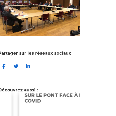
Partager sur les réseaux sociaux
Découvrez aussi :
SUR LE PONT FACE À LA
LES FON
COVID
EXPLIQU
LOCAUX