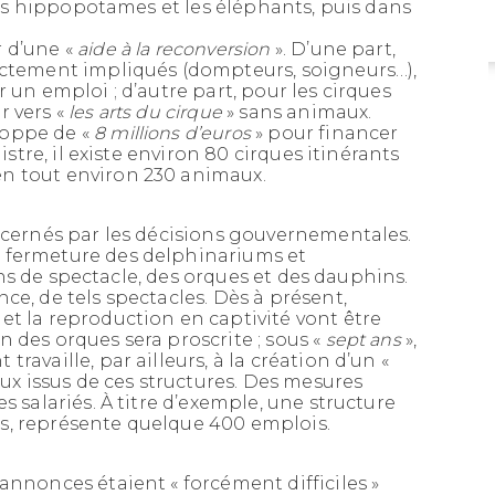
 les hippopotames et les éléphants, puis dans
Lire la
 d’une «
aide à la reconversion
». D’une part,
suite
ectement impliqués (dompteurs, soigneurs…),
 un emploi ; d’autre part, pour les cirques
 vers «
les arts du cirque
» sans animaux.
loppe de «
8 millions d’euros
» pour financer
istre, il existe environ 80 cirques itinérants
n tout environ 230 animaux.
oncernés par les décisions gouvernementales.
 fermeture des delphinariums et
 fins de spectacle, des orques et des dauphins.
ce, de tels spectacles. Dès à présent,
et la reproduction en captivité vont être
ion des orques sera proscrite ; sous «
sept ans
»,
ravaille, par ailleurs, à la création d’un «
aux issus de ces structures. Des mesures
les salariés. À titre d’exemple, une structure
s, représente quelque 400 emplois.
annonces étaient « forcément difficiles »