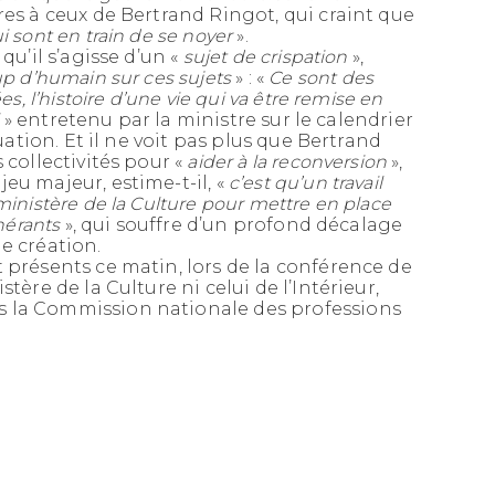
ires à ceux de Bertrand Ringot, qui craint que
 sont en train de se noyer
».
qu’il s’agisse d’un «
sujet de crispation
»,
p d’humain sur ces sujets
» : «
Ce sont des
s, l’histoire d’une vie qui va être remise en
l
» entretenu par la ministre sur le calendrier
tuation. Et il ne voit pas plus que Bertrand
 collectivités pour «
aider à la reconversion
»,
eu majeur, estime-t-il, «
c’est qu’un travail
ministère de la Culture pour mettre en place
inérants
», qui souffre d’un profond décalage
e création.
 présents ce matin, lors de la conférence de
tère de la Culture ni celui de l’Intérieur,
 la Commission nationale des professions