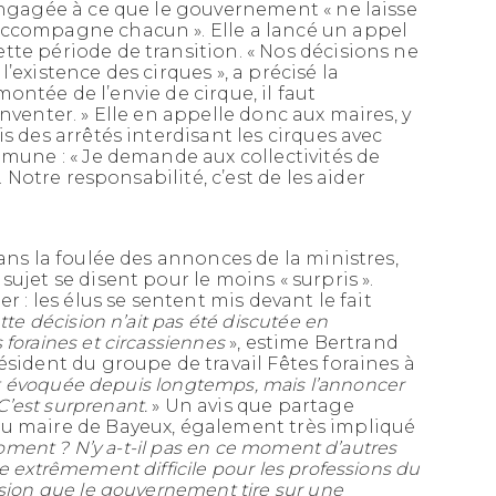
engagée à ce que le gouvernement « ne laisse
accompagne chacun ». Elle a lancé un appel
te période de transition. « Nos décisions ne
’existence des cirques », a précisé la
 montée de l’envie de cirque, il faut
nventer. » Elle en appelle donc aux maires, y
s des arrêtés interdisant les cirques avec
mmune : « Je demande aux collectivités de
. Notre responsabilité, c’est de les aider
ans la foulée des annonces de la ministres,
ujet se disent pour le moins « surpris ».
r : les élus se sentent mis devant le fait
te décision n’ait pas été discutée en
foraines et circassiennes
», estime Bertrand
ésident du groupe de travail Fêtes foraines à
est évoquée depuis longtemps, mais l’annoncer
’est surprenant.
» Un avis que partage
au maire de Bayeux, également très impliqué
moment ? N’y a-t-il pas en ce moment d’autres
e extrêmement difficile pour les professions du
sion que le gouvernement tire sur une