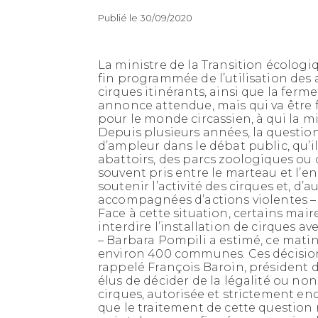
Publié le 30/09/2020
La ministre de la Transition écologi
fin programmée de l’utilisation des
cirques itinérants, ainsi que la fer
annonce attendue, mais qui va être 
pour le monde circassien, à qui la mi
Depuis plusieurs années, la questio
d’ampleur dans le débat public, qu’il
abattoirs, des parcs zoologiques ou 
souvent pris entre le marteau et l’en
soutenir l’activité des cirques et, d’a
accompagnées d’actions violentes – 
Face à cette situation, certains mai
interdire l’installation de cirques a
– Barbara Pompili a estimé, ce matin,
environ 400 communes. Ces décisions
rappelé François Baroin, président de
élus de décider de la légalité ou no
cirques, autorisée et strictement e
que le traitement de cette question n