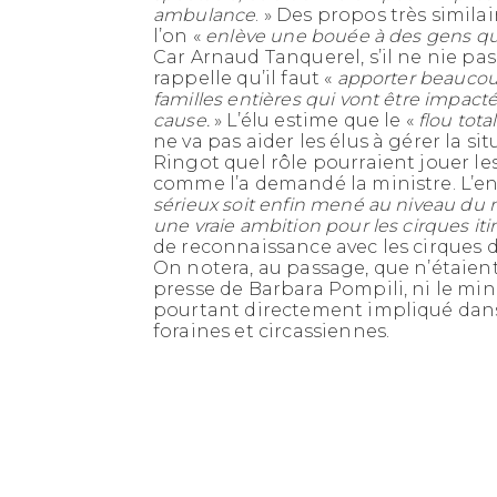
ambulance
. » Des propos très simila
l’on «
enlève une bouée à des gens qui
Car Arnaud Tanquerel, s’il ne nie pas 
rappelle qu’il faut «
apporter beaucou
familles entières qui vont être impactée
cause.
» L’élu estime que le «
flou tota
ne va pas aider les élus à gérer la si
Ringot quel rôle pourraient jouer les
comme l’a demandé la ministre. L’enj
sérieux soit enfin mené au niveau du 
une vraie ambition pour les cirques it
de reconnaissance avec les cirques d
On notera, au passage, que n’étaient
presse de Barbara Pompili, ni le minis
pourtant directement impliqué dans
foraines et circassiennes.