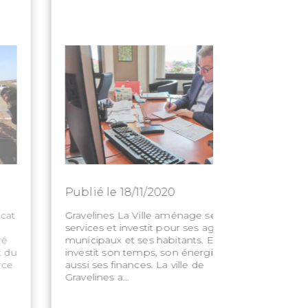
Publié le 18/11/2020
Publié le 
Gravelines La Ville aménage ses
70% des co
services et investit pour ses agents
insuffisamm
municipaux et ses habitants. Elle
financement
investit son temps, son énergie, mais
EPCI devrait
aussi ses finances. La ville de
ou d'une "
Gravelines a...
gestion des