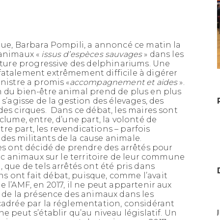
que, Barbara Pompili, a annoncé ce matin la
 animaux «
issus d’espèces sauvages
» dans les
meture progressive des delphinariums. Une
fatalement extrêmement difficile à digérer
nistre a promis «
accompagnement et aides
».
n du bien-être animal prend de plus en plus
 s’agisse de la gestion des élevages, des
des cirques. Dans ce débat, les maires sont
clume, entre, d’une part, la volonté de
utre part, les revendications – parfois
des militants de la cause animale.
res ont décidé de prendre des arrêtés pour
vec animaux sur le territoire de leur commune
 que de tels arrêtés ont été pris dans
 ont fait débat, puisque, comme l’avait
DUNKERQUOIS: POUR
 l’AMF, en 2017, il ne peut appartenir aux
PERMETTRE AUX
n de la présence des animaux dans les
ENTREPRISES DE SE
ncadrée par la réglementation, considérant
DÉVELOPPER, LE RÉSEAU
e peut s’établir qu’au niveau législatif. Un