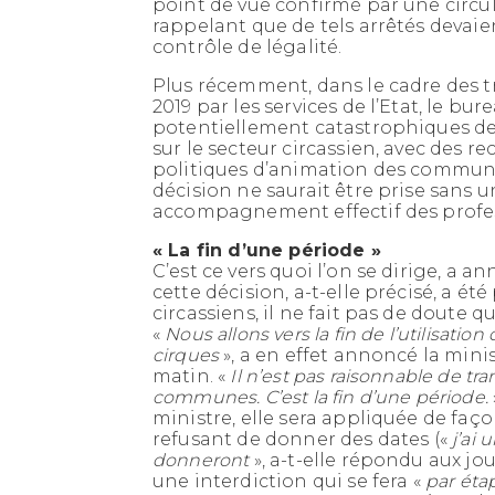
point de vue confirmé par une circu
rappelant que de tels arrêtés devaien
contrôle de légalité.
Plus récemment, dans le cadre des t
2019 par les services de l’Etat, le bu
potentiellement catastrophiques de l
sur le secteur circassien, avec des re
politiques d’animation des communes
décision ne saurait être prise sans u
accompagnement effectif des profe
« La fin d’une période »
C’est ce vers quoi l’on se dirige, a
cette décision, a-t-elle précisé, a ét
circassiens, il ne fait pas de doute qu
«
Nous allons vers la fin de l’utilisati
cirques
», a en effet annoncé la mini
matin. «
Il n’est pas raisonnable de 
communes. C’est la fin d’une période.
ministre, elle sera appliquée de faço
refusant de donner des dates («
j’ai 
donneront
», a-t-elle répondu aux jou
une interdiction qui se fera «
par éta