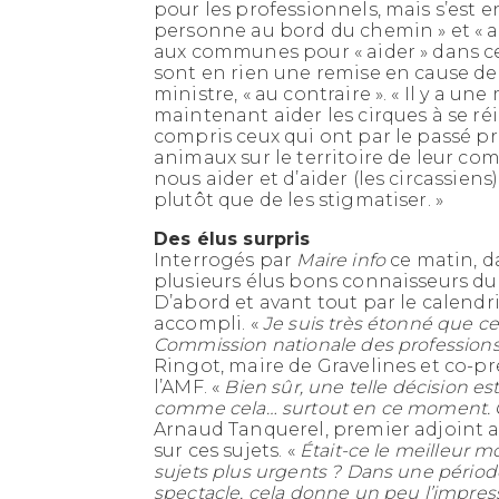
pour les professionnels, mais s’est 
personne au bord du chemin » et « 
aux communes pour « aider » dans cet
sont en rien une remise en cause de l
ministre, « au contraire ». « Il y a une
maintenant aider les cirques à se réi
compris ceux qui ont par le passé pri
animaux sur le territoire de leur co
nous aider et d’aider (les circassiens)
plutôt que de les stigmatiser. »
Des élus surpris
Interrogés par
Maire info
ce matin, d
plusieurs élus bons connaisseurs du s
D’abord et avant tout par le calendrie
accompli. «
Je suis très étonné que cet
Commission nationale des professions 
Ringot, maire de Gravelines et co-pr
l’AMF. «
Bien sûr, une telle décision 
comme cela… surtout en ce moment. C
Arnaud Tanquerel, premier adjoint 
sur ces sujets. «
Était-ce le meilleur 
sujets plus urgents ? Dans une périod
spectacle, cela donne un peu l’impres