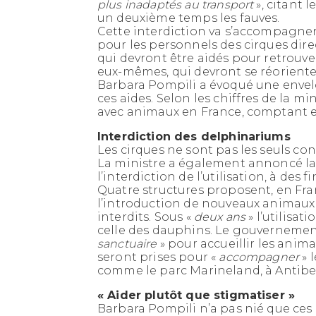
plus inadaptés au transport
», citant
un deuxième temps les fauves.
Cette interdiction va s’accompagner
pour les personnels des cirques dir
qui devront être aidés pour retrouver
eux-mêmes, qui devront se réorienter
Barbara Pompili a évoqué une enve
ces aides. Selon les chiffres de la min
avec animaux en France, comptant e
Interdiction des delphinariums
Les cirques ne sont pas les seuls c
La ministre a également annoncé la
l’interdiction de l’utilisation, à des
Quatre structures proposent, en Fran
l’introduction de nouveaux animaux 
interdits. Sous «
deux ans
» l’utilisat
celle des dauphins. Le gouvernement t
sanctuaire
» pour accueillir les anim
seront prises pour «
accompagner
» 
comme le parc Marineland, à Antibe
« Aider plutôt que stigmatiser »
Barbara Pompili n’a pas nié que ces 