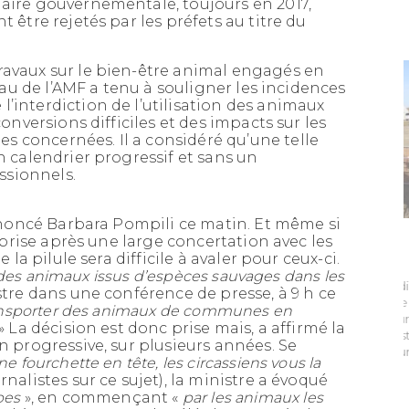
laire gouvernementale, toujours en 2017,
D’EAU INDUSTRIELLE VA
t être rejetés par les préfets au titre du
ÊTRE DOUBLÉ
ravaux sur le bien-être animal engagés en
reau de l’AMF a tenu à souligner les incidences
’interdiction de l’utilisation des animaux
conversions difficiles et des impacts sur les
 concernées. Il a considéré qu’une telle
n calendrier progressif et sans un
ssionnels.
 annoncé Barbara Pompili ce matin. Et même si
é prise après une large concertation avec les
Publié le 18/02/2020
e la pilule sera difficile à avaler pour ceux-ci.
on des animaux issus d’espèces sauvages dans les
Bertrand Ringot, président du syndicat
stre dans une conférence de presse, à 9 h ce
de l’Eau du dunkerquois, et Fabrice
transporter des animaux de communes en
Mazouni, son directeur, ont inauguré
» La décision est donc prise mais, a affirmé la
le doublement de la branche Ouest du
n progressive, sur plusieurs années. Se
réseau d’eau industrielle. La ressource
une fourchette en tête, les circassiens vous la
en eau...
rnalistes sur ce sujet), la ministre a évoqué
pes
», en commençant «
par les animaux les