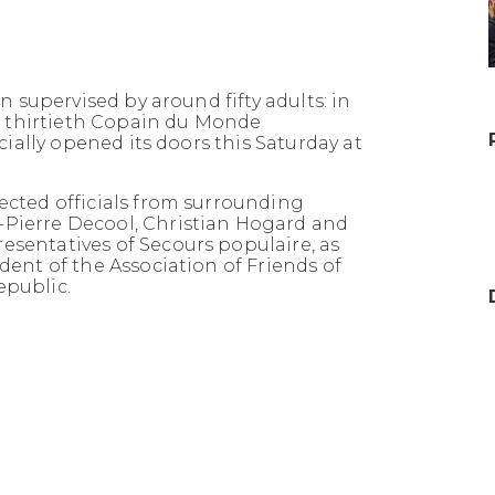
n supervised by around fifty adults: in
he thirtieth Copain du Monde
icially opened its doors this Saturday at
ected officials from surrounding
Pierre Decool, Christian Hogard and
sentatives of Secours populaire, as
dent of the Association of Friends of
epublic.
UN CENTRE DE FORMATION
D’APPRENTIS POUR LES
MÉTIERS DU BÂTIMENT VA
OUVRIR À GRAVELINES