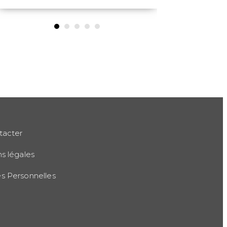
suite
suit
tacter
s légales
 Personnelles