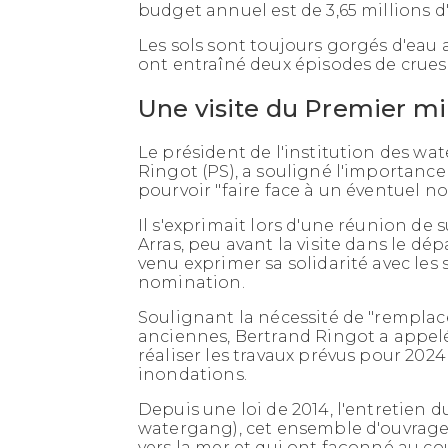
budget annuel est de 3,65 millions d
Les sols sont toujours gorgés d'eau a
ont entraîné deux épisodes de crues 
Une visite du Premier mi
Le président de l'institution des wa
Ringot (PS), a souligné l'importance
pourvoir "faire face à un éventuel no
Il s'exprimait lors d'une réunion de 
Arras, peu avant la visite dans le d
venu exprimer sa solidarité avec les
nomination.
Soulignant la nécessité de "rempla
anciennes, Bertrand Ringot a appelé
réaliser les travaux prévus pour 20
inondations.
Depuis une loi de 2014, l'entretien 
watergang), cet ensemble d'ouvrages
vers la mer et qui ont façonné au co