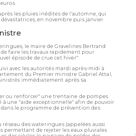
'euros.
près les pluies inédites de l'automne, qui
dévastatrices, en novembre puis janvier.
nistre
teringues, le maire de Gravelines Bertrand
 de faire les travaux rapidement pour
uvel épisode de crue cet hiver".
Publié le 23/05/2023
suivi avec les autorités mardi après-midi à
Avec son plan de sobriété sur l’eau
épartement du Premier ministre Gabriel Attal,
présenté en avril, Emmanuel Macron
 sinistrés immédiatement après sa
veut adopter une tarification
progressive. L’initiative a été mise en
place dès 2012 par la communauté
cer ou renforcer" une trentaine de pompes
urbaine de...
 à une "aide exceptionnelle" afin de pouvoir
24 dans le programme de prévention des
Lire la
du réseau des wateringues (appelées aussi
 permettant de rejeter les eaux pluviales
suite
urs des siècles le paysage de polder des