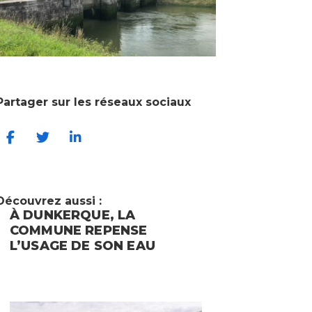
Partager sur les réseaux sociaux
Découvrez aussi :
À DUNKERQUE, GRÂCE À
GRAVELI
EPIFLEX , L’ÉCONOMIE
RINGOT 
CIRCULAIRE CONCERNERA
DES MA
AUSSI L’EAU INDUSTRIELLE
ENTEND