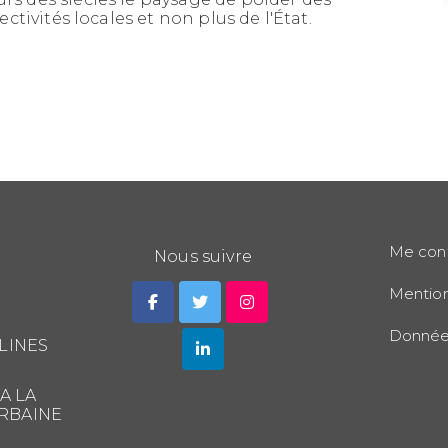
lectivités locales et non plus de l'État.
Me con
Nous suivre
Mention
Données
LINES
A LA
RBAINE