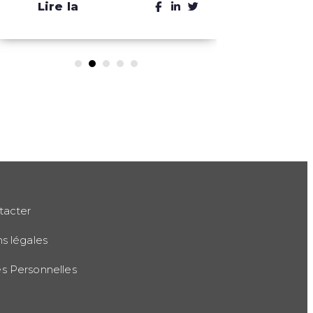
Lire la
Lire 
suite
suit
tacter
s légales
 Personnelles