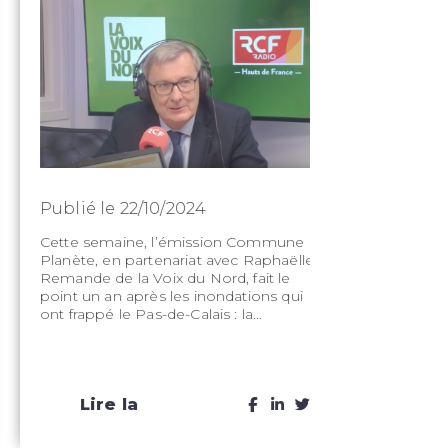
Publié le 22/10/2024
Publié le 
Cette semaine, l’émission Commune
Le vendredi 1
Planète, en partenariat avec Raphaëlle
rédaction de
Remande de la Voix du Nord, fait le
pour parler 
point un an après les inondations qui
et de la pré
ont frappé le Pas-de-Calais : la...
inondations. 
Lire la
Lire 
suite
suit