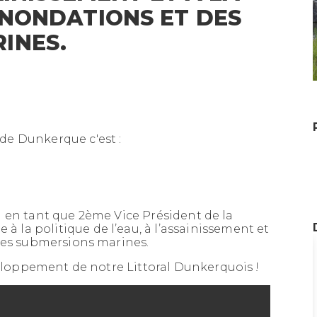
INONDATIONS ET DES
INES.
e Dunkerque c'est :
élu en tant que 2ème Vice Président de la
a politique de l’eau, à l’assainissement et
CANDIDATURE - ÉLECTIONS
des submersions marines.
MUNICIPALES DES 15 ET 22
veloppement de notre Littoral Dunkerquois !
MARS 2026