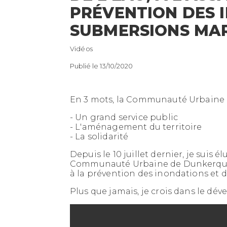
PRÉVENTION DES 
SUBMERSIONS MAR
Vidéos
Publié le 13/10/2020
En 3 mots, la Communauté Urbaine d
- Un grand service public
- L'aménagement du territoire
- La solidarité
Depuis le 10 juillet dernier, je suis 
Communauté Urbaine de Dunkerque à l
 L'EAU DÉPEND
CRISE DE L'ÉNERGIE :
à la prévention des inondations et 
VOUS ! -
COMMENT BAISSER LA
Plus que jamais, je crois dans le dé
FACTURE ?
ON CITOYENNE