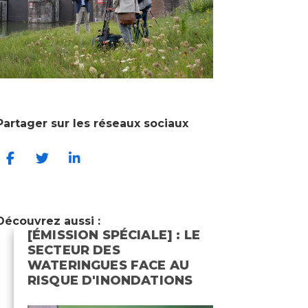
Partager sur les réseaux sociaux
Découvrez aussi :
[ÉMISSION SPÉCIALE] : LE
QUE SON
SECTEUR DES
WATERIN
WATERINGUES FACE AU
GREEN 
RISQUE D'INONDATIONS